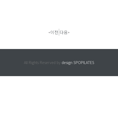
이전
다음
All Rights Reserved by
design SPOPILATES