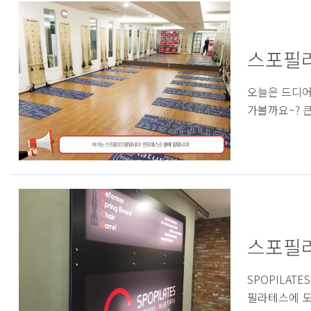
스포필라
오늘은 드디어
가볼까요~? 큰
스포필라
SPOPILAT
필라테스에 도