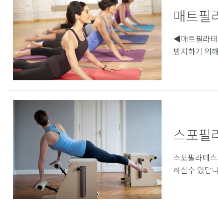
매트필
◀매트필라테스
방지하기 위해 
스포필라
스포필라테스의
하실수 있답니