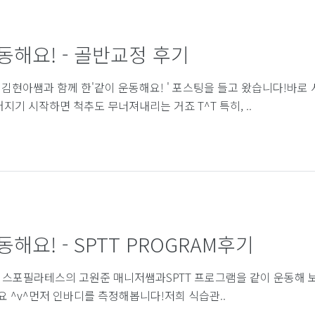
동해요! - 골반교정 후기
김현아쌤과 함께 한'같이 운동해요! ' 포스팅을 들고 왔습니다!바로 
지기 시작하면 척추도 무너져내리는 거죠 T^T 특히, ..
해요! - SPTT PROGRAM후기
TES 스포필라테스의 고원준 매니저쌤과SPTT 프로그램을 같이 운동해
요 ^v^​먼저 인바디를 측정해봅니다!저희 식습관..