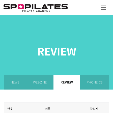
REVIEW
NEWS
WEBZINE
REVIEW
PHONE CS
번호
제목
작성자